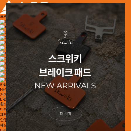
브랜드
패스트포워드
비타이어
젤루
와이비엔(YBN)
모멈
스크위키
쉐이프하트
에어붐
브레이키
코빅스
마이클블라스트
모팁
카테고리
NEW ARRIVAL
거치대 / 정비대
E-BIKE
로그인
회원가입
휠셋
타이어/튜브
체인/링크
안장 / 싯포스트 / 핸들바
페달
바테잎 / 그립