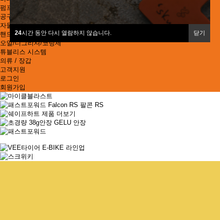
펌프
공구 / 물병케이지
자물쇠 / 디스크 락
24
시간 동안 다시 열람하지 않습니다.
닫기
핸드폰거치대
오일/디그리셔/코팅제
튜블리스 시스템
의류 / 장갑
고객지원
로그인
회원가입